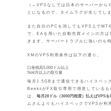
（←VPSなしでは日本のサーバーから
とになるので、タイムラグが生じてし
また自分のPCを消してもVPS上でM
で、EAを用いた自動売買メインの方は
きます。サーバートラブルに強いのも
XMのVPS利用条件は以下の通り。
口座残高5,000ドル以上
5lot/月以上の取引量
毎月1.5GBまで通信できるハイスペッ
BeeksがFX取引専用で用意している
は、
毎月28ドル（3000円程度）払えばVPS
ムさんよりもハイスペックでVPSが利