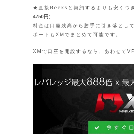
★直接Beeksと契約するよりも安くつ
4750円
）
料金は口座残高から勝手に引き落とし
ポートもXMでまとめて可能です。
XMで口座を開設するなら、あわせてV