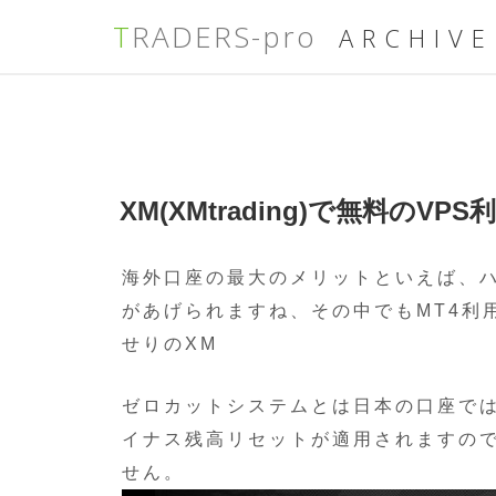
TRADERS-pro
ARCHIVE
コ
ン
テ
ン
ツ
投
へ
XM(XMtrading)で無料のVP
稿
ス
日:
キ
ッ
海外口座の最大のメリットといえば、
プ
があげられますね、その中でもMT4利
せりのXM
ゼロカットシステムとは日本の口座で
イナス残高リセットが適用されますの
せん。