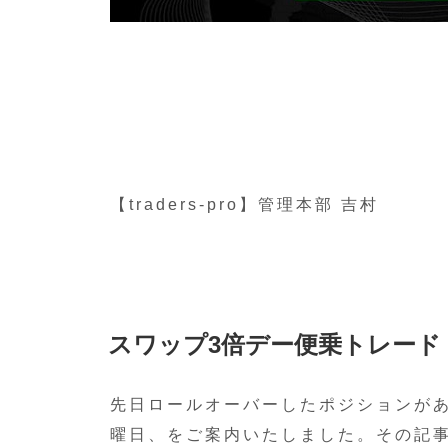
【traders-pro】管理本部 吉村
投
スワップ3倍デー便乗トレード
稿
日:
先日ロールオーバーしたポジションが
曜日、をご案内いたしました。その記