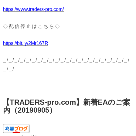
https://www.traders-pro.com/
◇配信停止はこちら◇
https://bit.ly/2Mr167R
_/_/_/_/_/_/_/_/_/_/_/_/_/_/_/_/_/_/_/_/_/_/
_/_/
投
【TRADERS-pro.com】新着EAのご案
稿
日:
内（20190905）