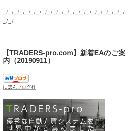
_/_/_/_/_/_/_/_/_/_/_/_/_/_/_/_/_/_/_/_/_/_/
_/_/
投
【TRADERS-pro.com】新着EAのご案
稿
日:
内（20190911）
にほんブログ村