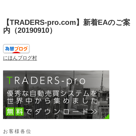
投
【TRADERS-pro.com】新着EAのご案
稿
日:
内（20190910）
にほんブログ村
お客様各位