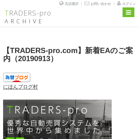
言語選択
お問い合わせ
ログイン
TRADERS-pro
Toggl
navig
ARCHIVE
コ
ン
テ
投
【TRADERS-pro.com】新着EAのご案
ン
稿
ツ
日:
内（20190913）
へ
ス
キ
ッ
プ
にほんブログ村