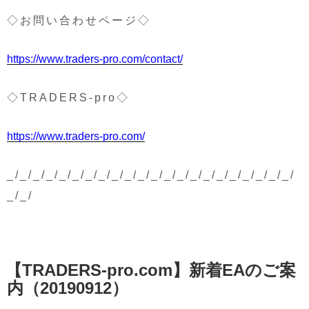
◇お問い合わせページ◇
https://www.traders-pro.com/contact/
◇TRADERS-pro◇
https://www.traders-pro.com/
_/_/_/_/_/_/_/_/_/_/_/_/_/_/_/_/_/_/_/_/_/_/
_/_/
投
【TRADERS-pro.com】新着EAのご案
稿
日:
内（20190912）