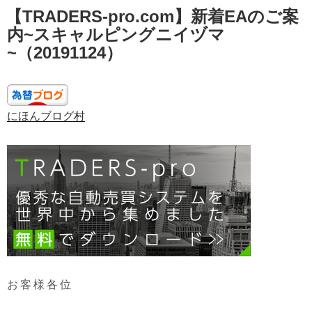
【TRADERS-pro.com】新着EAのご案
稿
日:
内~スキャルピングニイヅマ
~（20191124）
にほんブログ村
お客様各位