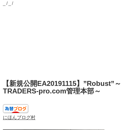
_/_/
投
【新規公開EA20191115】”Robust”～
稿
日:
TRADERS-pro.com管理本部～
にほんブログ村