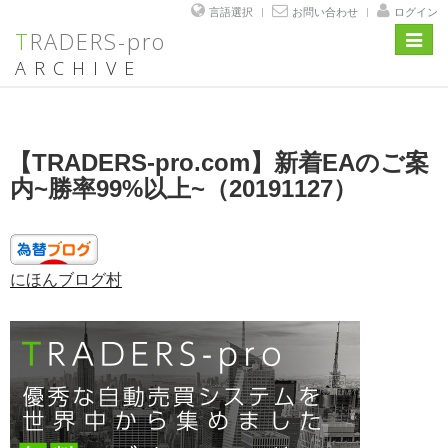
言語選択
お問い合わせ
ログイン
TRADERS-pro
Toggl
navig
ARCHIVE
コ
ン
テ
投
【TRADERS-pro.com】新着EAのご案
ン
稿
ツ
日:
内~勝率99%以上~（20191127）
へ
ス
キ
ッ
プ
にほんブログ村