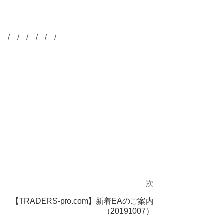
/_/_/_/_/_/_/
次
次
の
【TRADERS-pro.com】新着EAのご案内
投
（20191007）
稿