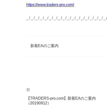
https://www.traders-pro.com/
_/_/_/_/_/_/_/_/_/_/_/_/_/_/_/_/_/_
カ
新着EAのご案内
テ
ゴ
リ
ー
過
前
投
去
稿
【TRADERS-pro.com】新着EAのご案内
の
（20190912）
投