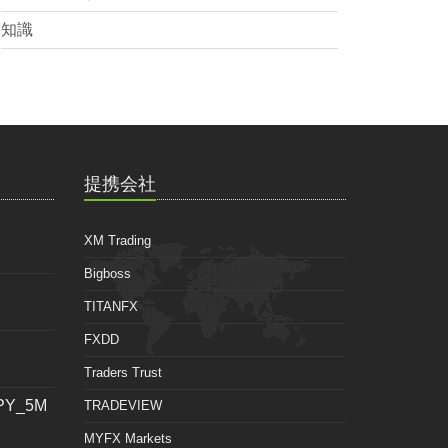
知識
提携会社
XM Trading
Bigboss
TITANFX
FXDD
Traders Trust
JPY_5M
TRADEVIEW
MYFX Markets