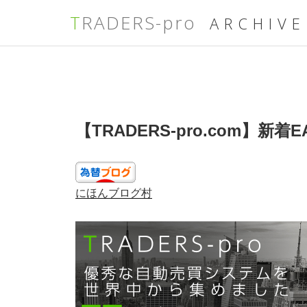
TRADERS-pro
ARCHIVE
コ
ン
テ
ン
ツ
投
へ
【TRADERS-pro.com】新着
稿
ス
日:
キ
ッ
プ
にほんブログ村