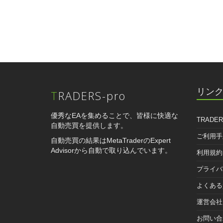
ナ
稿
ビ
ゲ
ー
シ
ョ
リン
TRADERS-pro
ン
優秀なEAを集めることで、皆様に快適な
TRADER
自動売買を提供します。
ご利用手
自動売買の結果はMetaTraderのExpert
Advisorから自動で取り込んでいます。
利用規約
プライバ
よくある
運営会社
お問い合