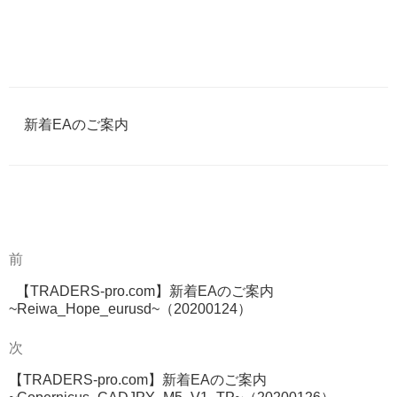
カ
新着EAのご案内
テ
ゴ
リ
ー
過
前
投
去
稿
【TRADERS-pro.com】新着EAのご案内
の
~Reiwa_Hope_eurusd~（20200124）
投
ナ
稿
次
次
ビ
の
ゲ
【TRADERS-pro.com】新着EAのご案内
投