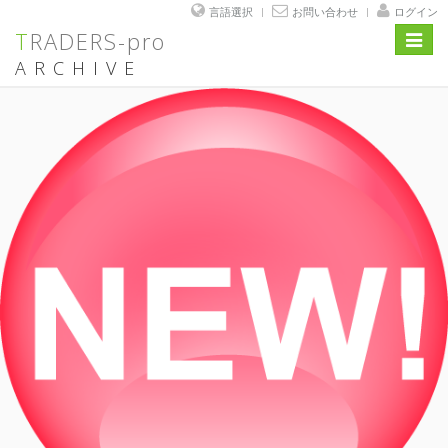
言語選択
お問い合わせ
ログイン
TRADERS-pro
Toggl
navig
ARCHIVE
コ
ン
テ
ン
ツ
へ
ス
キ
ッ
プ