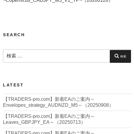
~Copernicus_CADJPY_M5_V1_TP~（20200126）
稿
ー
シ
ョ
ン
SEARCH
検
索:
検索
LATEST
【TRADERS-pro.com】新着EAのご案内～
Envelopes_strategy_AUDNZD_M5～（20250908）
【TRADERS-pro.com】新着EAのご案内～
Leaves_GBPJPY_EA～（20250713）
【TRADERS-pro.com】新着EAのご案内～