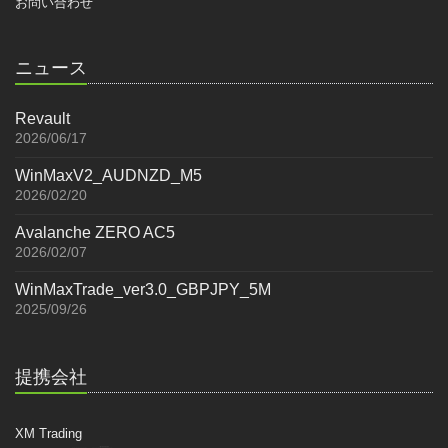
お問い合わせ
ニュース
Revault
2026/06/17
WinMaxV2_AUDNZD_M5
2026/02/20
Avalanche ZERO AC5
2026/02/07
WinMaxTrade_ver3.0_GBPJPY_5M
2025/09/26
提携会社
XM Trading