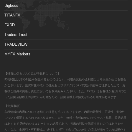
Bigboss
TITANFX
FXDD
Traders Trust
TRADEVIEW
MYFX Markets
【投資に係るリスク及び手数料について】
FX取引は元本や利益を保証するものではなく、相場の変動や金利差により損失が生じる場合
がございます。投資対象や取引の仕組およびリスクについて充分内容をご理解した上で、お
客様ご自身の判断と責任においてお取り組みください。また、FX取引はお客様がお預けにな
った証拠金額以上のお取引が可能なため、証拠金以上の損失が出る可能性があります。
【免責事項】
各種情報の内容については細心の注意を払っておりますが、内容の最新性、正確性、安全性
について保証するものではありません。また、無料・有料EAのバックテスト結果、収益結果
はあくまで 過去のシミュレーション結果であり、将来の利益を保証するものではありませ
ん。なお、全無料・有料EAは、必ずしもMT4（MetaTrader4）の環境が揃っていれば動作す