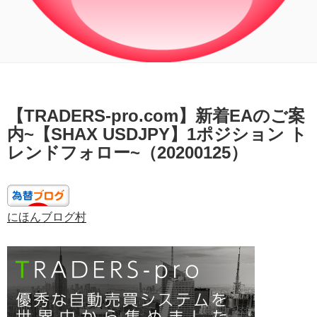
投
【TRADERS-pro.com】新着EAのご案
稿
日:
内~【SHAX USDJPY】1ポジション ト
レンドフォロー~（20200125）
にほんブログ村