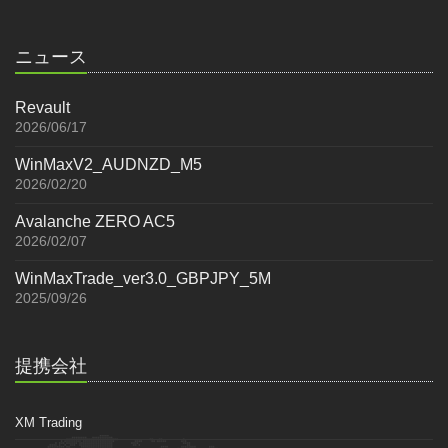
ニュース
Revault
2026/06/17
WinMaxV2_AUDNZD_M5
2026/02/20
Avalanche ZERO AC5
2026/02/07
WinMaxTrade_ver3.0_GBPJPY_5M
2025/09/26
提携会社
XM Trading