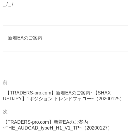
_/_/
カ
新着EAのご案内
テ
ゴ
リ
ー
過
前
投
去
稿
【TRADERS-pro.com】新着EAのご案内~【SHAX
の
USDJPY】1ポジション トレンドフォロー~（20200125）
投
ナ
稿
次
次
ビ
の
ゲ
【TRADERS-pro.com】新着EAのご案内
投
~THE_AUDCAD_typeH_H1_V1_TP~（20200127）
稿