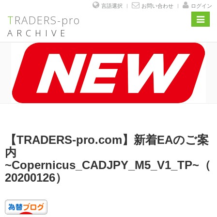
言語選択
お問い合わせ
ログイン
TRADERS-pro
Toggl
navig
ARCHIVE
コ
ン
テ
ン
ツ
へ
ス
キ
ッ
投
プ
【TRADERS-pro.com】新着EAのご案
稿
日:
内
~Copernicus_CADJPY_M5_V1_TP~（
20200126）