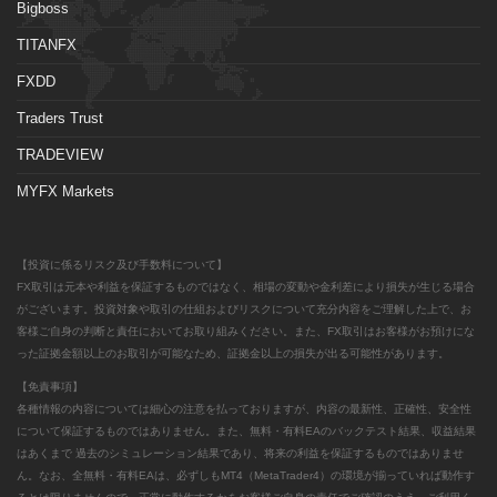
Bigboss
TITANFX
FXDD
Traders Trust
TRADEVIEW
MYFX Markets
【投資に係るリスク及び手数料について】
FX取引は元本や利益を保証するものではなく、相場の変動や金利差により損失が生じる場合
がございます。投資対象や取引の仕組およびリスクについて充分内容をご理解した上で、お
客様ご自身の判断と責任においてお取り組みください。また、FX取引はお客様がお預けにな
った証拠金額以上のお取引が可能なため、証拠金以上の損失が出る可能性があります。
【免責事項】
各種情報の内容については細心の注意を払っておりますが、内容の最新性、正確性、安全性
について保証するものではありません。また、無料・有料EAのバックテスト結果、収益結果
はあくまで 過去のシミュレーション結果であり、将来の利益を保証するものではありませ
ん。なお、全無料・有料EAは、必ずしもMT4（MetaTrader4）の環境が揃っていれば動作す