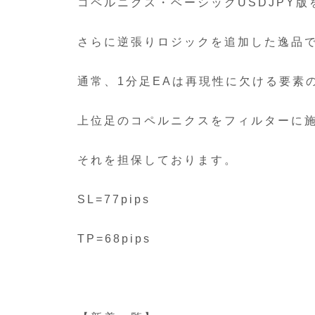
コペルニクス・ベーシックUSDJPY版
さらに逆張りロジックを追加した逸品
通常、1分足EAは再現性に欠ける要素
上位足のコペルニクスをフィルターに
それを担保しております。
SL=77pips
TP=68pips