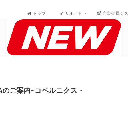
トップ
サポート
自動売買シ
新着EAのご案内~コペルニクス・
）