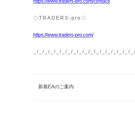
https://www.traders-pro.com/contact/
◇TRADERS-pro◇
https://www.traders-pro.com/
_/_/_/_/_/_/_/_/_/_/_/_/_/_/_/_/_/_
カ
新着EAのご案内
テ
ゴ
リ
ー