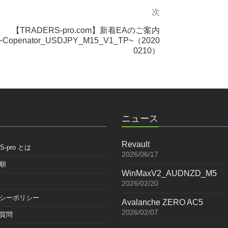
次
次
の
【TRADERS-pro.com】新着EAのご案内
投
~Copenator_USDJPY_M15_V1_TP~（2020
稿
0210）
ク
ニュース
Revault
S-pro とは
2026/06/17
順
WinMaxV2_AUDNZD_M5
2026/02/20
シーポリシー
Avalanche ZERO AC5
2026/02/07
質問