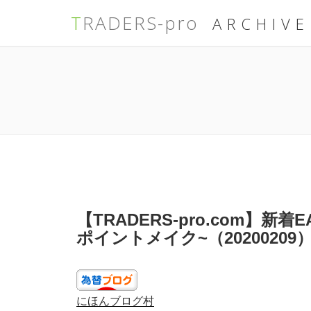
TRADERS-pro
ARCHIVE
コ
ン
テ
ン
ツ
へ
ス
キ
ッ
プ
投
【TRADERS-pro.com】
稿
日:
ポイントメイク~（20200209
にほんブログ村