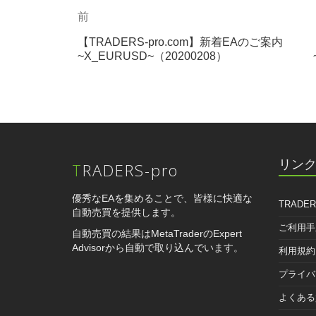
過
前
投
去
稿
【TRADERS-pro.com】新着EAのご案内
の
~X_EURUSD~（20200208）
投
ナ
稿
ビ
ゲ
ー
シ
リン
TRADERS-pro
ョ
優秀なEAを集めることで、皆様に快適な
ン
TRADER
自動売買を提供します。
ご利用手
自動売買の結果はMetaTraderのExpert
Advisorから自動で取り込んでいます。
利用規約
プライバ
よくある