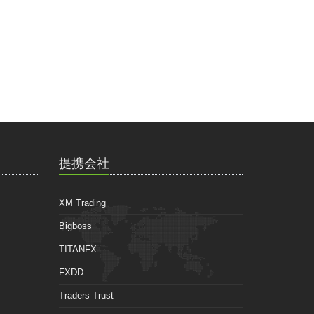
提携会社
XM Trading
Bigboss
TITANFX
FXDD
Traders Trust