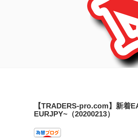
投
【TRADERS-pro.com】新着EA
稿
日:
EURJPY~（20200213）