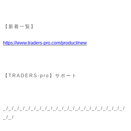
【新着一覧】
https://www.traders-pro.com/product/new
【TRADERS-pro】サポート
_/_/_/_/_/_/_/_/_/_/_/_/_/_/_/_/_/_/_/_/_/_/
_/_/