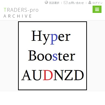
言語選択
お問い合わせ
ログイン
TRADERS-pro
Toggl
navig
ARCHIVE
コ
ン
テ
ン
ツ
へ
ス
キ
ッ
プ
投