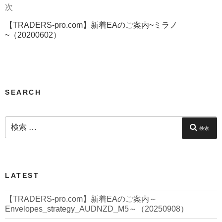
次
次
ビ
の
ゲ
【TRADERS-pro.com】新着EAのご案内~ミラノ
投
~（20200602）
稿
ー
シ
ョ
ン
SEARCH
検
索:
検索
LATEST
【TRADERS-pro.com】新着EAのご案内～
Envelopes_strategy_AUDNZD_M5～（20250908）