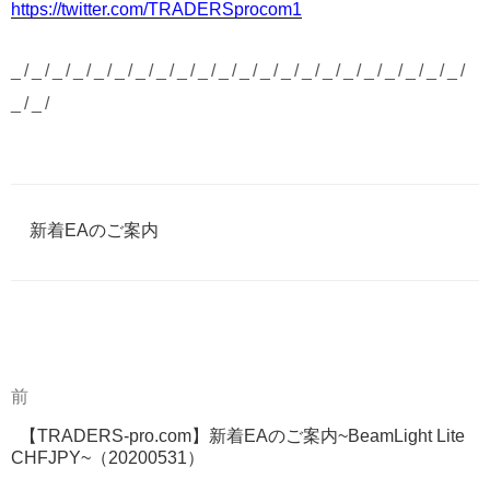
https://twitter.com/TRADERSprocom1
_/_/_/_/_/_/_/_/_/_/_/_/_/_/_/_/_/_/_/_/_/_/
_/_/
カ
新着EAのご案内
テ
ゴ
リ
ー
過
前
投
去
稿
【TRADERS-pro.com】新着EAのご案内~BeamLight Lite
の
CHFJPY~（20200531）
投
ナ
稿