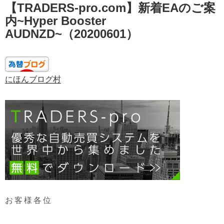
【TRADERS-pro.com】新着EAのご案
稿
日:
内~Hyper Booster
AUDNZD~（20200601）
にほんブログ村
お客様各位