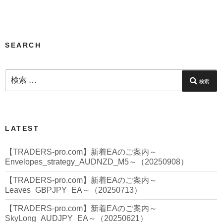
シ
ョ
ン
SEARCH
検
索:
検索
LATEST
【TRADERS-pro.com】新着EAのご案内～
Envelopes_strategy_AUDNZD_M5～（20250908）
【TRADERS-pro.com】新着EAのご案内～
Leaves_GBPJPY_EA～（20250713）
【TRADERS-pro.com】新着EAのご案内～
SkyLong_AUDJPY_EA～（20250621）