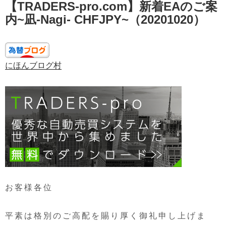
【TRADERS-pro.com】新着EAのご案
稿
日:
内~凪-Nagi- CHFJPY~（20201020）
にほんブログ村
お客様各位
平素は格別のご高配を賜り厚く御礼申し上げま