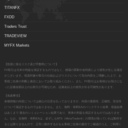
TITANFX
FXDD
Traders Trust
TRADEVIEW
MYFX Markets
【投資に係るリスク及び手数料について】
FX取引は元本や利益を保証するものではなく、相場の変動や金利差により損失が生じる場合
がございます。投資対象や取引の仕組およびリスクについて充分内容をご理解した上で、お
客様ご自身の判断と責任においてお取り組みください。また、FX取引はお客様がお預けにな
った証拠金額以上のお取引が可能なため、証拠金以上の損失が出る可能性があります。
【免責事項】
各種情報の内容については細心の注意を払っておりますが、内容の最新性、正確性、安全性
について保証するものではありません。また、無料・有料EAのバックテスト結果、収益結果
はあくまで 過去のシミュレーション結果であり、将来の利益を保証するものではありませ
ん。なお、全無料・有料EAは、必ずしもMT4（MetaTrader4）の環境が揃っていれば動作す
るとは限りませんので、正常に動作するかをお客様ご自身の責任でご確認のうえ、ご利用く