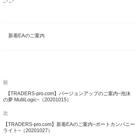
カ
新着EAのご案内
テ
ゴ
リ
ー
過
前
投
去
稿
【TRADERS-pro.com】バージョンアップのご案内~泡沫
の
の夢 MultiLogic~（20201015）
投
ナ
稿
次
次
ビ
の
ゲ
【TRADERS-pro.com】新着EAのご案内~ポートカンパニー
投
ライト~（20201027）
稿
ー