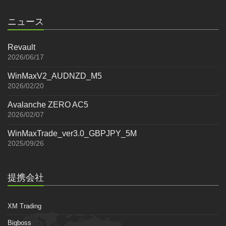
ニュース
Revault
2026/06/17
WinMaxV2_AUDNZD_M5
2026/02/20
Avalanche ZERO AC5
2026/02/07
WinMaxTrade_ver3.0_GBPJPY_5M
2025/09/26
提携会社
XM Trading
Bigboss