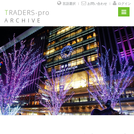
言語選択
お問い合わせ
ログイン
TRADERS-pro
Toggl
navig
ARCHIVE
コ
ン
テ
ン
ツ
へ
ス
キ
ッ
プ
投