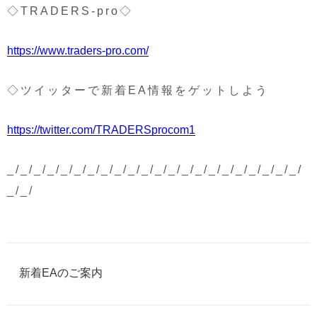
◇TRADERS-pro◇
https://www.traders-pro.com/
◇ツイッターで新着EA情報をゲットしよう
https://twitter.com/TRADERSprocom1
_/_/_/_/_/_/_/_/_/_/_/_/_/_/_/_/_/_/_/_/_/_/
_/_/
カ
新着EAのご案内
テ
ゴ
リ