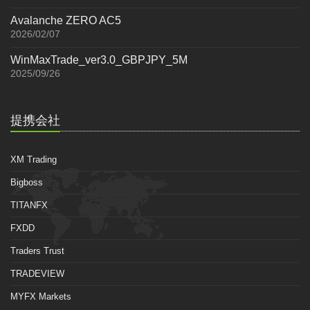
Avalanche ZERO AC5
2026/02/07
WinMaxTrade_ver3.0_GBPJPY_5M
2025/09/26
提携会社
XM Trading
Bigboss
TITANFX
FXDD
Traders Trust
TRADEVIEW
MYFX Markets