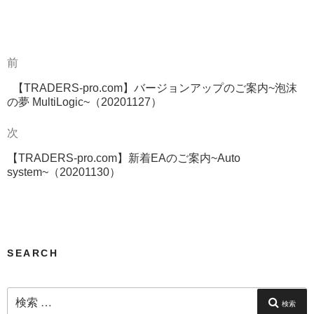
ー
過
前
投
去
稿
【TRADERS-pro.com】バージョンアップのご案内~泡沫
の
の夢 MultiLogic~（20201127）
投
ナ
稿
次
次
ビ
の
ゲ
【TRADERS-pro.com】新着EAのご案内~Auto
投
system~（20201130）
稿
ー
シ
ョ
ン
SEARCH
検
索:
検索