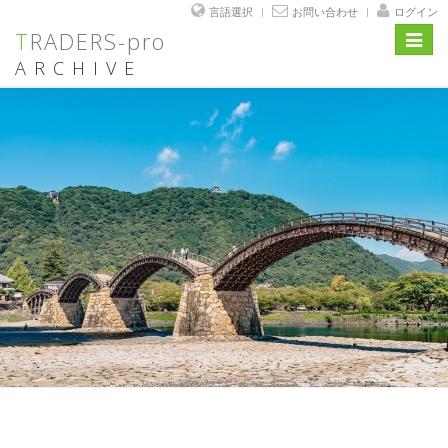
言語選択
お問い合わせ
ログイン
TRADERS-pro
Toggl
navig
ARCHIVE
コ
ン
テ
ン
ツ
へ
ス
キ
ッ
プ
投