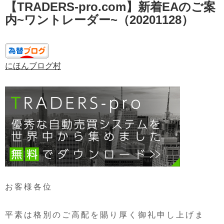
【TRADERS-pro.com】新着EAのご案
稿
日:
内~ワントレーダー~（20201128）
にほんブログ村
お客様各位
平素は格別のご高配を賜り厚く御礼申し上げま